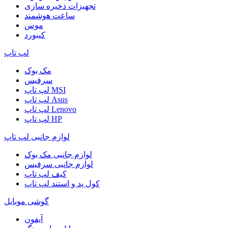
تجهیزات ذخیره سازی
ساعت هوشمند
موس
کیبورد
لپ تاپ
مک بوک
سرفیس
لپ تاپ MSI
لپ تاپ Asus
لپ تاپ Lenovo
لپ تاپ HP
لوازم جانبی لپ تاپ
لوازم جانبی مک بوک
لوازم جانبی سرفیس
کیف لپ تاپ
کول پد و استند لپ تاپ
گوشی موبایل
آیفون