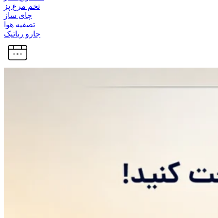
تخم مرغ پز
چای ساز
تصفیه هوا
جارو رباتیک