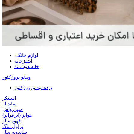
لوازم خانگی
آشپزخانه
خانه هوشمند
ویدئو پروژکتور
پرده ویدئو پروژکتور
اسپیکر
ساندبار
مینی واش
هواپز (ایرفرایر)
قهوه ساز
تراول ماگ
ساندویچ ساز