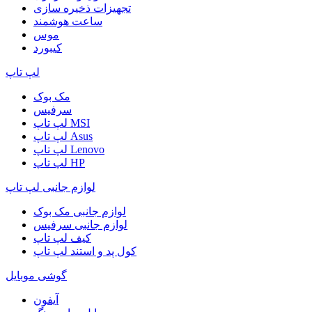
تجهیزات ذخیره سازی
ساعت هوشمند
موس
کیبورد
لپ تاپ
مک بوک
سرفیس
لپ تاپ MSI
لپ تاپ Asus
لپ تاپ Lenovo
لپ تاپ HP
لوازم جانبی لپ تاپ
لوازم جانبی مک بوک
لوازم جانبی سرفیس
کیف لپ تاپ
کول پد و استند لپ تاپ
گوشی موبایل
آیفون