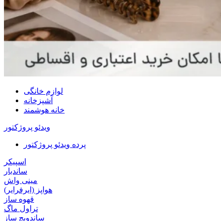
لوازم خانگی
آشپزخانه
خانه هوشمند
ویدئو پروژکتور
پرده ویدئو پروژکتور
اسپیکر
ساندبار
مینی واش
هواپز (ایرفرایر)
قهوه ساز
تراول ماگ
ساندویچ ساز