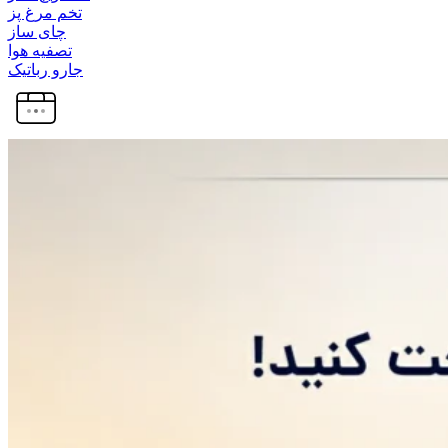
تخم مرغ پز
چای ساز
تصفیه هوا
جارو رباتیک